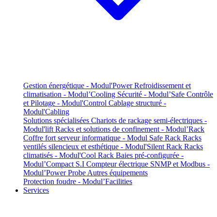
Gestion énergétique - Modul'Power
Refroidissement et
climatisation - Modul’Cooling
Sécurité - Modul’Safe
Contrôle
et Pilotage - Modul'Control
Cablage structuré -
Modul'Cabling
Solutions spécialisées
Chariots de rackage semi-électriques -
Modul'lift
Racks et solutions de confinement - Modul’Rack
Coffre fort serveur informatique - Modul Safe Rack
Racks
ventilés silencieux et esthétique - Modul'Silent Rack
Racks
climatisés - Modul'Cool Rack
Baies pré-configurée -
Modul’Compact S.I
Compteur électrique SNMP et Modbus -
Modul’Power Probe
Autres équipements
Protection foudre - Modul’Facilities
Services