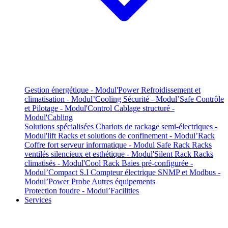
Gestion énergétique - Modul'Power
Refroidissement et
climatisation - Modul’Cooling
Sécurité - Modul’Safe
Contrôle
et Pilotage - Modul'Control
Cablage structuré -
Modul'Cabling
Solutions spécialisées
Chariots de rackage semi-électriques -
Modul'lift
Racks et solutions de confinement - Modul’Rack
Coffre fort serveur informatique - Modul Safe Rack
Racks
ventilés silencieux et esthétique - Modul'Silent Rack
Racks
climatisés - Modul'Cool Rack
Baies pré-configurée -
Modul’Compact S.I
Compteur électrique SNMP et Modbus -
Modul’Power Probe
Autres équipements
Protection foudre - Modul’Facilities
Services